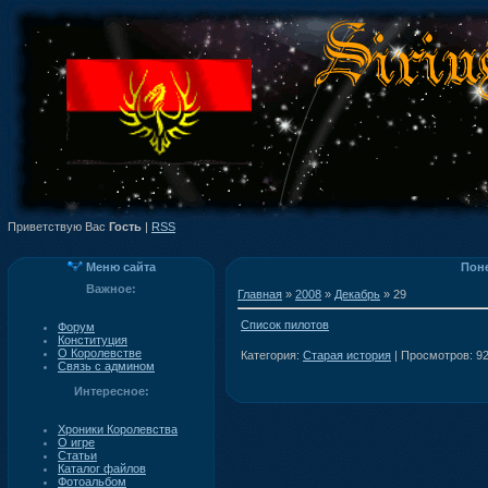
Приветствую Вас
Гость
|
RSS
Меню сайта
Поне
Важное:
Главная
»
2008
»
Декабрь
»
29
Список пилотов
Форум
Конституция
О Королевстве
Категория:
Старая история
| Просмотров: 92
Связь с админом
Интересное:
Хроники Королевства
О игре
Статьи
Каталог файлов
Фотоальбом