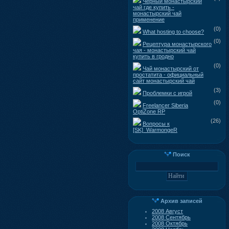
Черный монастырский
чай где купить -
монастырский чай
применение
(0)
What hosting to choose?
(0)
Рецептура монастырского
чая - монастырский чай
купить в гродно
(0)
Чай монастырский от
простатита - официальный
сайт монастырский чай
(3)
Проблемки с игрой
(0)
Freelancer Siberia
OptiZone RP
(26)
Вопросы к
[SK]_WarmongeR
Поиск
Архив записей
2008 Август
2008 Сентябрь
2008 Октябрь