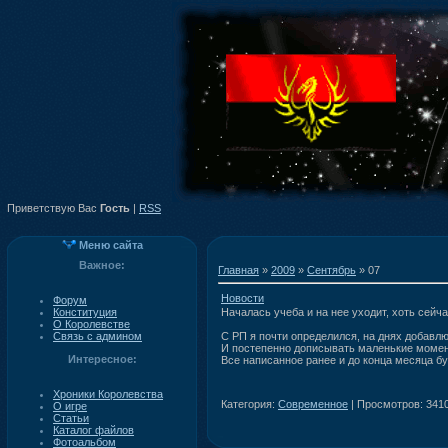
Приветствую Вас
Гость
|
RSS
Меню сайта
Важное:
Главная
»
2009
»
Сентябрь
»
07
Новости
Форум
Конституция
Началась учеба и на нее уходит, хоть сейча
О Королевстве
Связь с админом
С РП я почти определился, на днях добавлю
И постепенно дописывать маленькие момен
Интересное:
Все написанное ранее и до конца месяца б
Хроники Королевства
Категория:
Современное
| Просмотров: 3410
О игре
Статьи
Каталог файлов
Фотоальбом