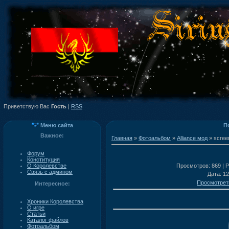
Приветствую Вас
Гость
|
RSS
Меню сайта
Пя
Важное:
Главная
»
Фотоальбом
»
Alliance мод
» scree
Форум
Конституция
О Королевстве
Просмотров
: 869 |
Р
Связь с админом
Дата
: 1
Просмотрет
Интересное:
Хроники Королевства
О игре
Статьи
Каталог файлов
Фотоальбом